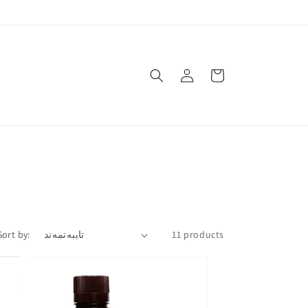
چونه‌
Cart
Sort by:
11 products