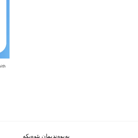
with
پەیوەندیمان پێوەبکە