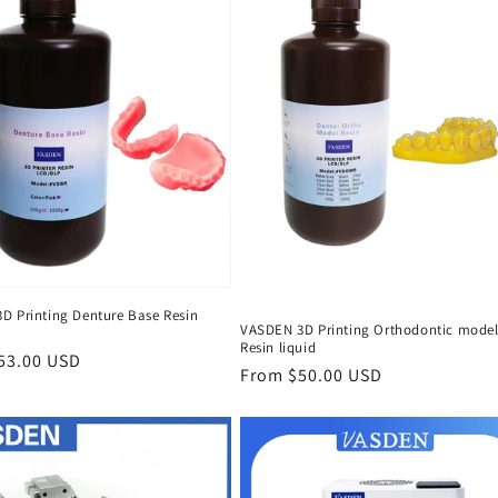
D Printing Denture Base Resin
VASDEN 3D Printing Orthodontic mode
Resin liquid
r
53.00 USD
Regular
From $50.00 USD
price