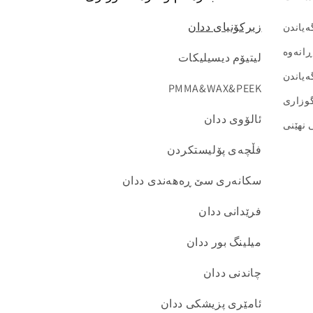
زیرکۆنیای ددان
یاندن
انەوە
لیتیۆم دیسیلیکات
یاندن
PMMA&WAX&PEEK
گوزاری
ئالۆوی ددان
 نهێنی
فڵچەی پۆلیستکردن
سکانەری سێ ڕەهەندی ددان
فرێدانی ددان
میلینگ بور ددان
چاندنی ددان
ئامێری پزیشکی ددان