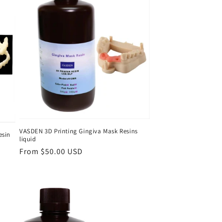
VASDEN 3D Printing Gingiva Mask Resins
esin
liquid
Regular
From $50.00 USD
price