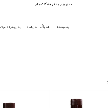
بەخێربێن بۆ فرۆشگاکەمان
پەیوەندی
هەواڵی بەرهەم
پەروەردە نوێ