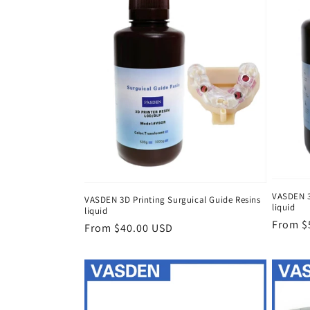
VASDEN 3
VASDEN 3D Printing Surguical Guide Resins
liquid
liquid
Regula
From $
Regular
From $40.00 USD
price
price