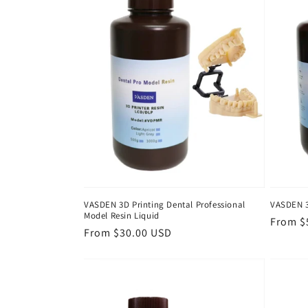
ن
ە
و
ە
:
VASDEN 3D Printing Dental Professional
VASDEN 3
Model Resin Liquid
Regula
From $
Regular
From $30.00 USD
price
price