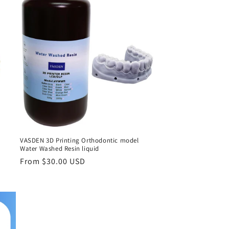
VASDEN 3D Printing Orthodontic model
Water Washed Resin liquid
l
Regular
From $30.00 USD
price