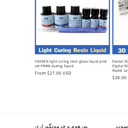
VASDEN light curing resin glaze liquid pink
Dental 3D
set PMMA dyeing liquid
Digital B
Model Ja
Regular
From $27.00 USD
Regula
$38.00
price
price
سەت
بەرهەم و خزمەتگوزاری