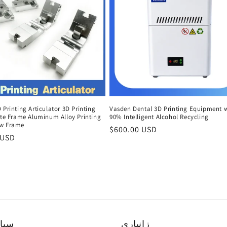
 Printing Articulator 3D Printing
Vasden Dental 3D Printing Equipment 
ite Frame Aluminum Alloy Printing
90% Intelligent Alcohol Recycling
w Frame
Regular
$600.00 USD
r
 USD
price
زانیاری
سیا