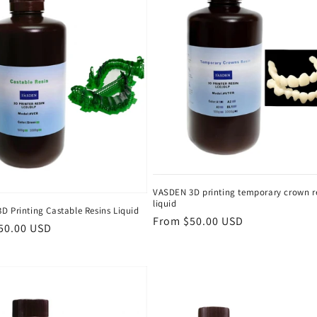
VASDEN 3D printing temporary crown r
liquid
D Printing Castable Resins Liquid
Regular
From $50.00 USD
r
50.00 USD
price